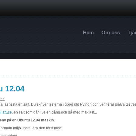
Hoppa till huvudinnehåll
Hem
Om oss
Tjä
u 12.04
:11
bl a lasttesta en sajt. Du skriver testerna i good old Python och verifierar själva testr
ilatv.se
, en sajt som går live en gång och då med maxlast...
alenv på en Ubuntu 12.04 maskin.
rmala miljö. Installera den först med: