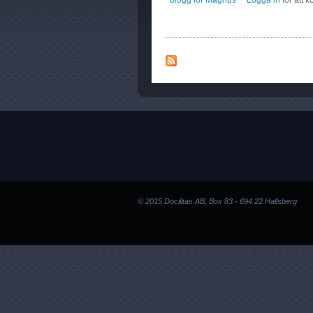
blogg för Magnus
Logga in
för att 
© 2015 Docilitas AB, Box 83 - 694 22 Hallsberg