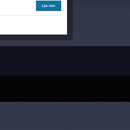
Läs mer
om Locust på Ubuntu 12.04