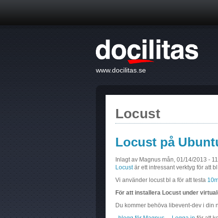
www.docilitas.se
Locust
Locust på Ubunt
Inlagt av
Magnus
mån, 01/14/2013 - 11
Locust
är ett intressant verktyg för att 
Vi använder locust bl a för att testa
10m
För att installera Locust under virtu
Du kommer behöva libevent-dev i din no