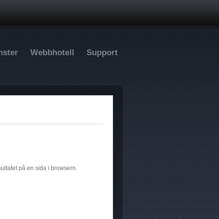
nster
Webbhotell
Support
esultatet på en sida i browsern.