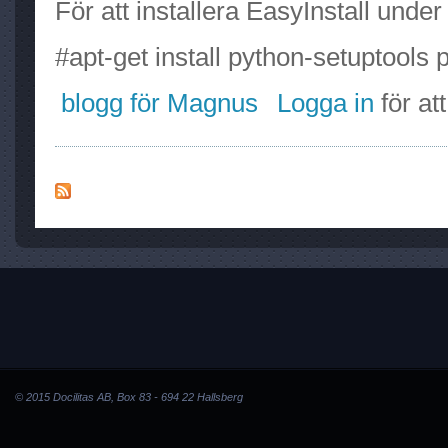
För att installera EasyInstall unde
#apt-get install python-setuptools 
blogg för Magnus
Logga in
för at
© 2015 Docilitas AB, Box 83 - 694 22 Hallsberg