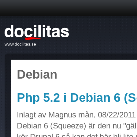
www.docilitas.se
Debian
Php 5.2 i Debian 6 (
Inlagt av
Magnus
mån, 08/22/2011 
Debian 6 (Squeeze) är den nu "gä
kör Drupal 6 så kan det här bli lite